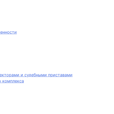
женности
лекторами и судебными приставами
 комплекса