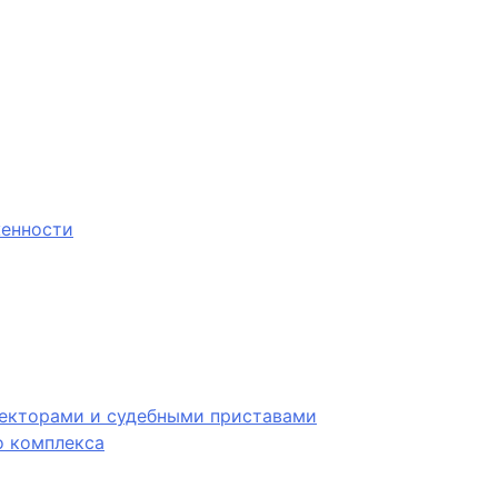
женности
лекторами и судебными приставами
 комплекса