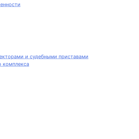
женности
лекторами и судебными приставами
 комплекса